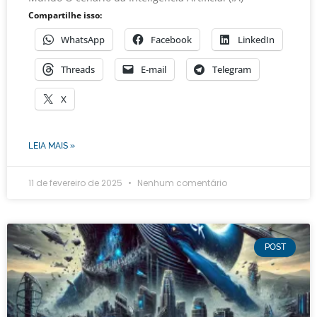
Compartilhe isso:
WhatsApp
Facebook
LinkedIn
Threads
E-mail
Telegram
X
LEIA MAIS »
11 de fevereiro de 2025
Nenhum comentário
POST