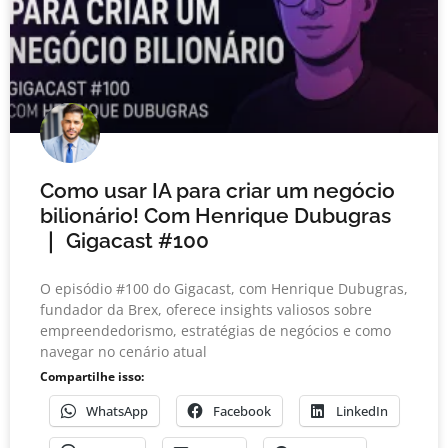
Como usar IA para criar um negócio
bilionário! Com Henrique Dubugras
｜ Gigacast #100
O episódio #100 do Gigacast, com Henrique Dubugras,
fundador da Brex, oferece insights valiosos sobre
empreendedorismo, estratégias de negócios e como
navegar no cenário atual
Compartilhe isso:
WhatsApp
Facebook
LinkedIn