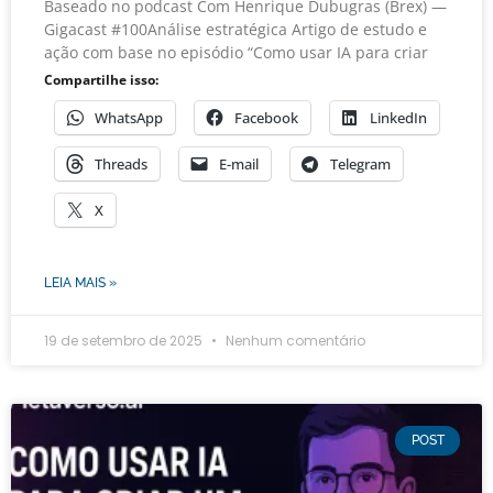
Baseado no podcast Com Henrique Dubugras (Brex) —
Gigacast #100Análise estratégica Artigo de estudo e
ação com base no episódio “Como usar IA para criar
Compartilhe isso:
WhatsApp
Facebook
LinkedIn
Threads
E-mail
Telegram
X
LEIA MAIS »
19 de setembro de 2025
Nenhum comentário
POST