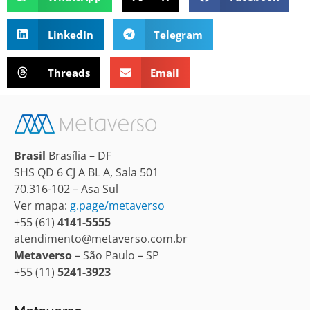
LinkedIn
Telegram
Threads
Email
Brasil
Brasília – DF
SHS QD 6 CJ A BL A, Sala 501
70.316-102 – Asa Sul
Ver mapa:
g.page/metaverso
+55 (61)
4141-5555
atendimento@metaverso.com.br
Metaverso
– São Paulo – SP
+55 (11)
5241-3923